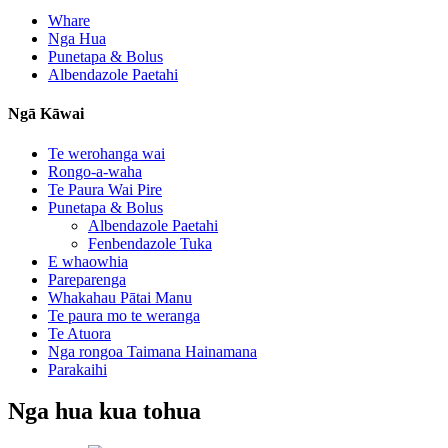
Whare
Nga Hua
Punetapa & Bolus
Albendazole Paetahi
Ngā Kāwai
Te werohanga wai
Rongo-a-waha
Te Paura Wai Pire
Punetapa & Bolus
Albendazole Paetahi
Fenbendazole Tuka
E whaowhia
Pareparenga
Whakahau Pātai Manu
Te paura mo te weranga
Te Atuora
Nga rongoa Taimana Hainamana
Parakaihi
Nga hua kua tohua