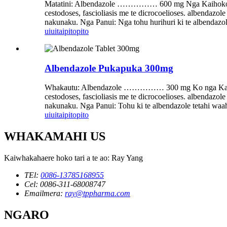
Matatini: Albendazole …………… 600 mg Nga Kaihoko qs …
cestodoses, fascioliasis me te dicrocoelioses. albendazol
nakunaku. Nga Panui: Nga tohu hurihuri ki te albendazo
uiui
taipitopito
Albendazole Pukapuka 300mg
Whakautu: Albendazole …………… 300 mg Ko nga Kaihautu
cestodoses, fascioliasis me te dicrocoelioses. albendazol
nakunaku. Nga Panui: Tohu ki te albendazole tetahi waah
uiui
taipitopito
WHAKAMAHI US
Kaiwhakahaere hoko tari a te ao: Ray Yang
TEl:
0086-13785168955
Cel: 0086-311-68008747
Emailmera:
ray@tppharma.com
NGARO