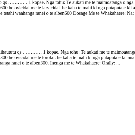
……… 1 kopae. Nga tohu: Te aukati me te maimoatanga o nga kaha o
e 600 he ovicidal me te larvicidal. he kaha te mahi ki nga putaputa e kii
le tetahi waahanga ranei o te alben600 Dosage Me te Whakahaere: Na:
tu qs ………… 1 kopae. Nga tohu: Te aukati me te maimoatanga o nga
e 300 he ovicidal me te torokū. he kaha te mahi ki nga putaputa e kii an
anga ranei o te alben300. Inenga me te Whakahaere: Orally: ...