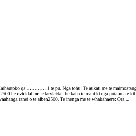
oko qs ………… 1 te pu. Nga tohu: Te aukati me te maimoatanga o nga
e 2500 he ovicidal me te larvicidal. he kaha te mahi ki nga putaputa e k
i waahanga ranei o te alben2500. Te inenga me te whakahaere: Ora ...