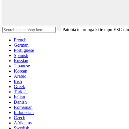
Patohia te urunga ki te rapu ESC rane
French
German
Portuguese
Spanish
Russian
Japanese
Korean
Arabic
Irish
Greek
Turkish
Italian
Danish
Romanian
Indonesian
Czech
Afrikaans
Swedish