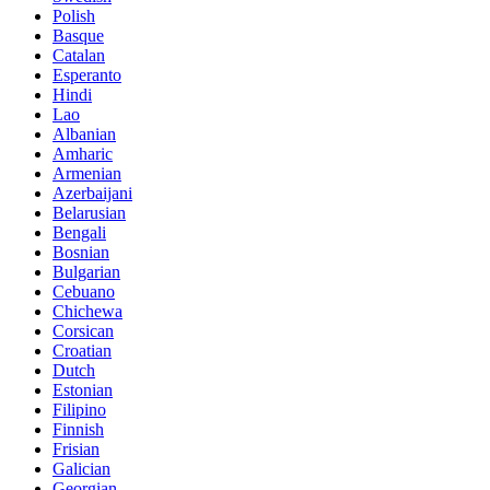
Polish
Basque
Catalan
Esperanto
Hindi
Lao
Albanian
Amharic
Armenian
Azerbaijani
Belarusian
Bengali
Bosnian
Bulgarian
Cebuano
Chichewa
Corsican
Croatian
Dutch
Estonian
Filipino
Finnish
Frisian
Galician
Georgian