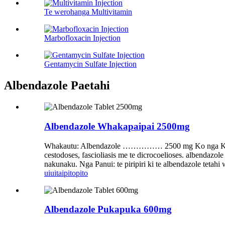
Te werohanga Multivitamin
Marbofloxacin Injection
Gentamycin Sulfate Injection
Albendazole Paetahi
Albendazole Whakapaipai 2500mg
Whakautu: Albendazole …………… 2500 mg Ko nga Kaihaut
cestodoses, fascioliasis me te dicrocoelioses. albendazol
nakunaku. Nga Panui: te piripiri ki te albendazole tetah
uiui
taipitopito
Albendazole Pukapuka 600mg