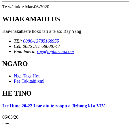
Te wā tuku: Mar-06-2020
WHAKAMAHI US
Kaiwhakahaere hoko tari a te ao: Ray Yang
TEl:
0086-13785168955
Cel: 0086-311-68008747
Emailmera:
ray@tppharma.com
NGARO
Nga Tags Hot
Pae Takitahi.xml
HE TINO
I te Hune 20-22 I tae atu te roopu a Jizhong ki a VIV ...
06/03/20
......