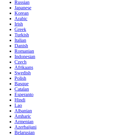
Russian
Japanese
Korean
Arabic
Irish
Greek
Turkish
Italian
Danish
Romanian
Indonesian
Czech
Afrikaans
Swedish
Polish
Basque
Catalan
Esperanto
Hindi
Lao
Albanian
Amharic
Armenian
Azerbaijani
Belarusian