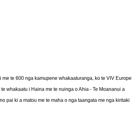
hiri me te 600 nga kamupene whakaaturanga, ko te VIV Europe
i te whakaatu i Haina me te nuinga o Ahia - Te Moananui a
ino pai ki a matou me te maha o nga taangata me nga kiritaki