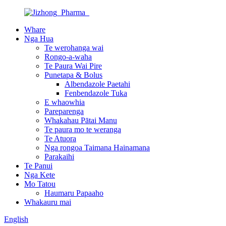
Whare
Nga Hua
Te werohanga wai
Rongo-a-waha
Te Paura Wai Pire
Punetapa & Bolus
Albendazole Paetahi
Fenbendazole Tuka
E whaowhia
Pareparenga
Whakahau Pātai Manu
Te paura mo te weranga
Te Atuora
Nga rongoa Taimana Hainamana
Parakaihi
Te Panui
Nga Kete
Mo Tatou
Haumaru Papaaho
Whakauru mai
English