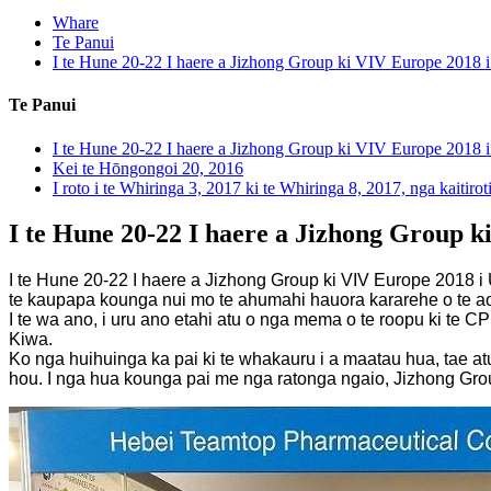
Whare
Te Panui
I te Hune 20-22 I haere a Jizhong Group ki VIV Europe 2018 i 
Te Panui
I te Hune 20-22 I haere a Jizhong Group ki VIV Europe 2018 i 
Kei te Hōngongoi 20, 2016
I roto i te Whiringa 3, 2017 ki te Whiringa 8, 2017, nga kaiti
I te Hune 20-22 I haere a Jizhong Group k
I te Hune 20-22 I haere a Jizhong Group ki VIV Europe 2018 
te kaupapa kounga nui mo te ahumahi hauora kararehe o te a
I te wa ano, i uru ano etahi atu o nga mema o te roopu ki te 
Kiwa.
Ko nga huihuinga ka pai ki te whakauru i a maatau hua, tae at
hou. I nga hua kounga pai me nga ratonga ngaio, Jizhong Gr