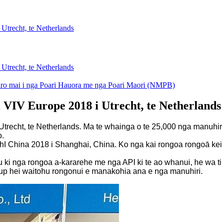
Utrecht, te Netherlands
Utrecht, te Netherlands
rotiro mai i nga Poari Hauora me nga Poari Maori (NMPB)
i VIV Europe 2018 i Utrecht, te Netherlands
i Utrecht, te Netherlands. Ma te whainga o te 25,000 nga manu
o.
CPhI China 2018 i Shanghai, China. Ko nga kai rongoa rongoā ke
u ki nga rongoa a-kararehe me nga API ki te ao whanui, he wa t
oup hei waitohu rongonui e manakohia ana e nga manuhiri.