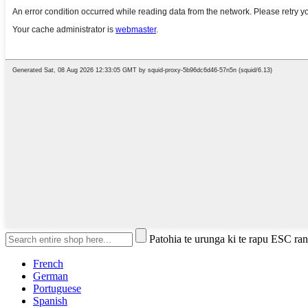
Patohia te urunga ki te rapu ESC rane
French
German
Portuguese
Spanish